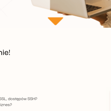
ie!
 SSL, dostępów SSH?
biznes?