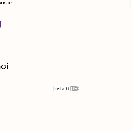
werami.
ci