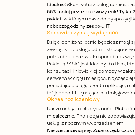
Idealnie!
Skorzystaj z usług administr
55% taniej przez pierwszy rok! Tylko 2
pakiet,
w którym masz do dyspozycji 
roboczogodziny zespołu IT.
Sprawdź i zyskaj wydajność
Dzięki obniżonej cenie będziesz mógł 
zewnętrzna usługa administracji serwe
potrzebna oraz w jaki sposób rozwiąz
Pakiet qBASIC jest idealny dla firm, k
konsultacji i niewielkiej pomocy w zakr
serwera w ciągu miesiąca. Najczęściej 
posiadające blogi, proste aplikacje, ma
też jednostki zajmujące się księgowośc
Okres rozliczeniowy
Nasze usługi to elastyczność.
Płatnośc
miesięcznie.
Promocja nie zobowiązuje
usługi z rocznym wyprzedzeniem.
Nie zastanawiaj się. Zaoszczędź czas 