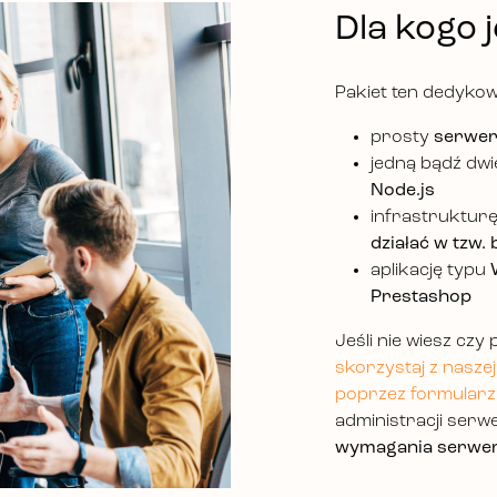
Dla kogo 
Pakiet ten dedykow
prosty
serwer
jedną bądź dw
Node.js
infrastruktur
działać w tzw.
aplikację typu
Prestashop
Jeśli nie wiesz czy
skorzystaj z naszej
poprzez formularz
administracji ser
wymagania serwer