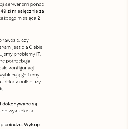
acji serwerami ponad
49 zł miesięcznie za
każdego miesiąca
2
sprawdzić, czy
rami jest dla Ciebie
ujemy problemy IT.
tóre potrzebują
esie konfiguracji
wybierają go firmy
łe sklepy online czy
ią.
i dokonywane są
 do wykupienia
i pieniądze. Wykup