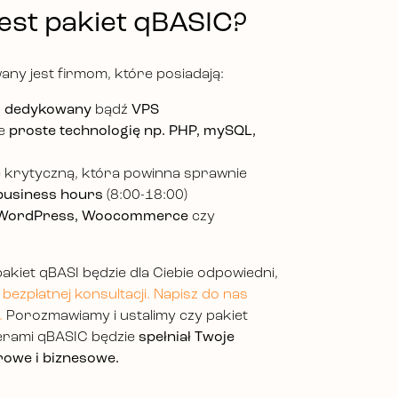
jest pakiet qBASIC?
any jest firmom, które posiadają:
 dedykowany
bądź
VPS
ie
proste technologię np. PHP, mySQL,
ę krytyczną, która powinna sprawnie
 business hours
(8:00-18:00)
WordPress, Woocommerce
czy
 pakiet qBASI będzie dla Ciebie odpowiedni,
 bezpłatnej konsultacji. Napisz do nas
.
Porozmawiamy i ustalimy czy pakiet
werami qBASIC będzie
spełniał Twoje
owe i biznesowe.