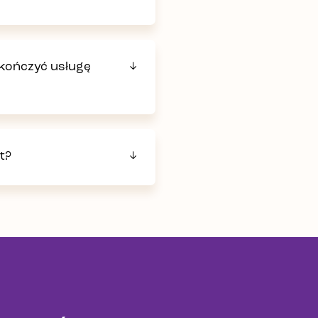
zakończyć usługę
t?