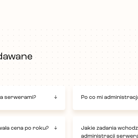
adawane
cja serwerami?
Po co mi administrac
wała cena po roku?
Jakie zadania wchodz
administracji serwer