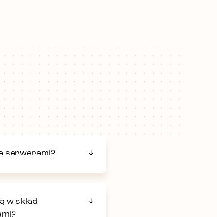
ja serwerami?
ą w skład
ami?