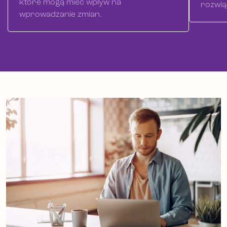
które mogą mieć wpływ na
rozwią
wprowadzanie zmian.