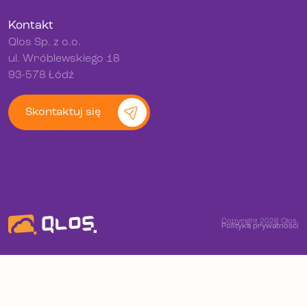
Kontakt
Qlos Sp. z o.o.
ul. Wróblewskiego 18
93-578 Łódź
Skontaktuj się
Copyright 2026 Qlos.
Polityka prywatności