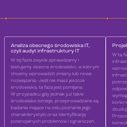
Analiza obecnego środowiska IT,
Proje
czyli audyt infrastruktury IT
W tą f
W tej fazie zwykle sprawdzamy i
infrast
testujemy obecne środowisko, w którym
wprowa
chcemy wprowadzić zmiany lub nowe
infras
rozwiązania. Jeśli nie masz jeszcze
potrzeb
środowiska, ta faza jest pomijana.
odpowi
W przypadku gdy jednak już takie
wymaga
środowisko istnieje, przeprowadzane są
konkre
badania mające na celu poznanie jego
zbuduj
charakterystyki oraz identyfikację
Propon
potencjalnych problemów i ograniczeń,
konsul