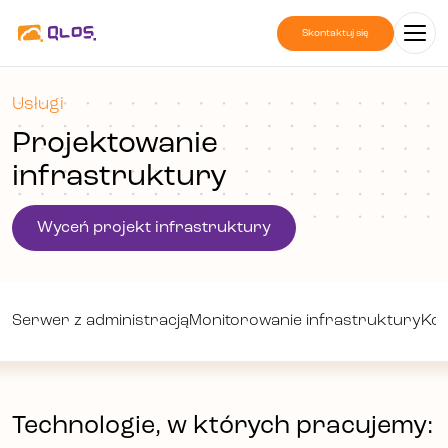
Skontaktuj się
Usługi
Projektowanie
infrastruktury
Wyceń projekt infrastruktury
Serwer z administracją
Monitorowanie infrastruktury
Kon
Technologie, w których pracujemy: