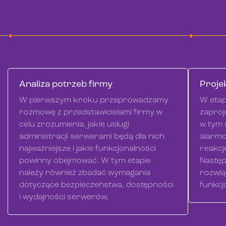
Analiza potrzeb firmy
Proje
W pierwszym kroku przeprowadzamy
W etap
rozmowę z przedstawicielami firmy w
zaproj
celu zrozumienia, jakie usługi
w tym 
administracji serwerami będą dla nich
alarmo
najważniejsze i jakie funkcjonalności
reakcj
powinny obejmować. W tym etapie
Następ
należy również zbadać wymagania
rozwią
dotyczące bezpieczeństwa, dostępności
funkcj
i wydajności serwerów.