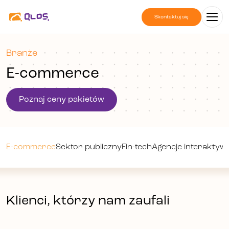
Skontaktuj się
Branże
E-commerce
Poznaj ceny pakietów
E-commerce
Sektor publiczny
Fin-tech
Agencje interaktyw
Klienci, którzy nam zaufali