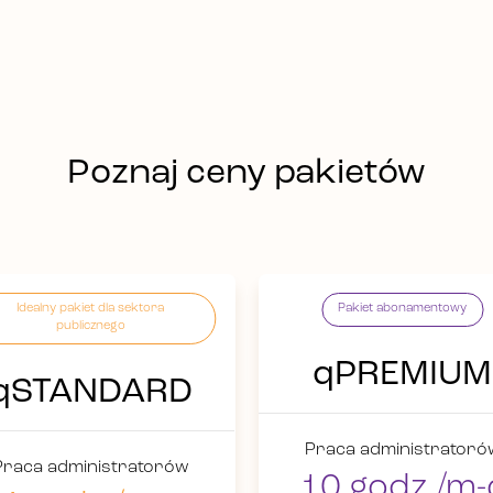
Poznaj ceny pakietów
Idealny pakiet dla sektora
Pakiet abonamentowy
publicznego
qPREMIUM
qSTANDARD
Praca administratoró
Praca administratorów
10 godz./m-