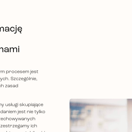
mację
mami
ym procesem jest
ych. Szczególnie,
ch zasad
 usługi skupiające
daniem jest nie tylko
przechowywanych
zestrzegamy ich