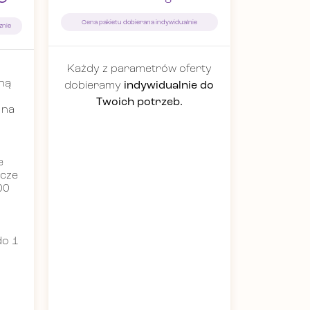
Cena pakietu dobierana indywidualnie
znie
Każdy z parametrów oferty
ną
dobieramy
indywidualnie do
Twoich potrzeb.
 na
e
ocze
00
do 1