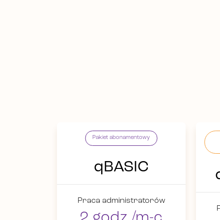
Pakiet abonamentowy
qBASIC
Praca administratorów
2 godz./m-c