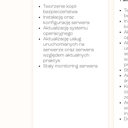
Pak
Tworzenie kopii
T
bezpieczeństwa
b
Instalację oraz
I
konfigurację serwera
k
Aktualizację systemu
A
operacyjnego
o
Aktualizację usług
A
uruchomianych na
u
serwerze oraz serwera
s
względem aktualnych
w
praktyk
p
Stały monitoring serwera
S
A
ś
K
z
z
A
w
i
D