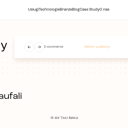
Usługi
Technologie
Branże
Blog
Case Study
O nas
ny
E-commerce
Sektor publiczny
aufali