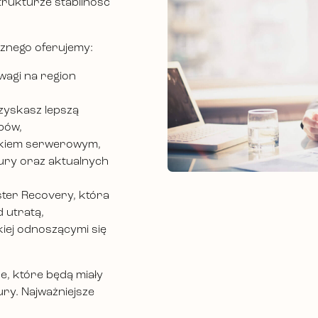
trukturze stabilność
cznego oferujemy:
agi na region
 zyskasz lepszą
bów,
iskiem serwerowym,
ury oraz aktualnych
ster Recovery, która
 utratą,
kiej odnoszącymi się
e, które będą miały
ry. Najważniejsze