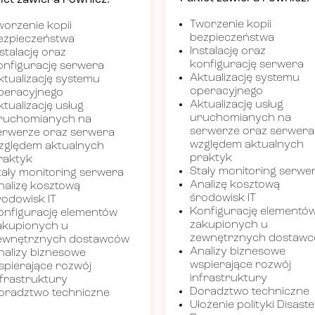
iet zawiera również:
Tworzenie kopii
worzenie kopii
bezpieczeństwa
ezpieczeństwa
Instalację oraz
nstalację oraz
konfigurację serwera
onfigurację serwera
Aktualizację systemu
ktualizację systemu
operacyjnego
peracyjnego
Aktualizację usług
ktualizację usług
uruchomianych na
ruchomianych na
serwerze oraz serwera
erwerze oraz serwera
względem aktualnych
zględem aktualnych
praktyk
raktyk
Stały monitoring serwe
tały monitoring serwera
Analizę kosztową
nalizę kosztową
środowisk IT
rodowisk IT
Konfigurację elementó
onfigurację elementów
zakupionych u
akupionych u
zewnętrznych dostaw
ewnętrznych dostawców
Analizy biznesowe
nalizy biznesowe
wspierające rozwój
spierające rozwój
infrastruktury
nfrastruktury
Doradztwo techniczne
oradztwo techniczne
Ułożenie polityki Disaste