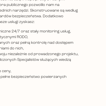
ora publicznego pozwoliło nam na
ednich narzędzi. Skonstruowane są według
dardów bezpieczeństwa. Dodatkowo
asze usługi zyskasz:
iczne 24/7 oraz stały monitoring usług,
tycznymi RODO,
anych oraz pełną kontrolę nad dostępem
iami do nich,
oju niezależnie od prowadzonego projektu,
czonych Specjalistów służących wiedzą
 ceny,
pełne bezpieczeństwo powierzanych