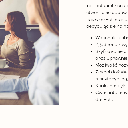
jednostkami z sekt
stworzenie odpowi
najwyższych stan
decydując się na n
Wsparcie techn
Zgodność z wy
Szyfrowanie d
oraz uprawnien
Możliwość rozw
Zespół doświad
merytoryczną,
Konkurencyjne
Gwarantujemy 
danych.