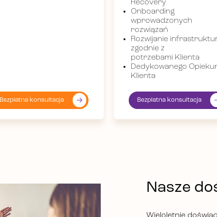
Recovery
Onboarding
wprowadzonych
rozwiązań
Rozwijanie infrastruktu
zgodnie z
potrzebami Klienta
Dedykowanego Opieku
Klienta
Bezpłatna konsultacja
Bezpłatna konsultacja
Nasze do
Wieloletnie doświa