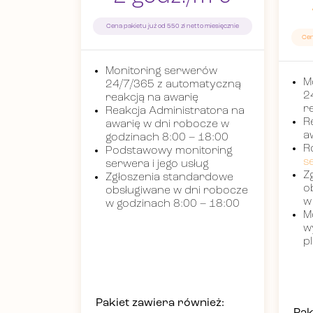
Cena pakietu już od 550 zł netto miesięcznie
Cen
Monitoring serwerów
M
24/7/365 z automatyczną
2
reakcją na awarię
r
Reakcja Administratora na
R
awarię w dni robocze w
a
godzinach 8:00 – 18:00
R
Podstawowy monitoring
s
serwera i jego usług
Z
Zgłoszenia standardowe
o
obsługiwane w dni robocze
w
w godzinach 8:00 – 18:00
M
w
p
Pakiet zawiera również: