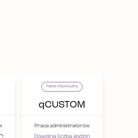
Pakiet indywidualny
qCUSTOM
w
Praca administratorów
c
Dowolna liczba godzin