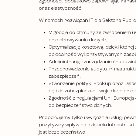
zgodności, dodatkowo zapewniając infras
oraz elastyczność.
W ramach rozwiązań IT dla Sektora Publi
Migrację do chmury ze zwróceniem uw
przechowywania danych,
Optymalizację kosztową, dzięki której
opłacalność wykorzystywanych zaso
Administrację i zarządzanie środow
Przeprowadzenie audytu infrastrukt
zabezpieczeń,
Stworzenie polityki Backup oraz Disa
będzie zabezpieczać Twoje dane przed
Zgodność z regulacjami Unii Europejs
do bezpieczeństwa danych.
Proponujemy tylko i wyłącznie usługi pewn
pozytywny wpływ na działania infrastruktu
jest bezpieczeństwo.