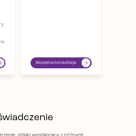
ry
na
Bezpłatna konsultacja
świadczenie
dczenie, dzięki współpracy z różnymi