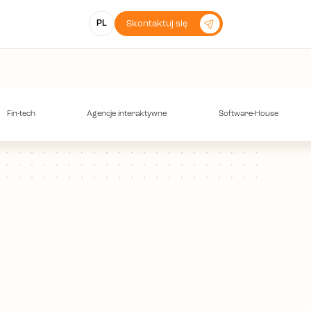
PL
Skontaktuj się
Fin-tech
Agencje interaktywne
Software-House