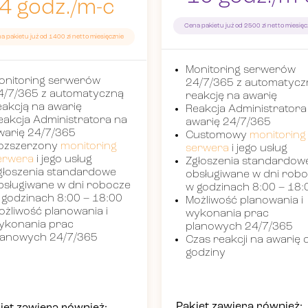
4 godz./m-c
Cena pakietu już od 2500 zł netto miesięc
a pakietu już od 1400 zł netto miesięcznie
Monitoring serwerów
onitoring serwerów
24/7/365 z automatycz
4/7/365 z automatyczną
reakcję na awarię
eakcją na awarię
Reakcja Administratora
eakcja Administratora na
awarię 24/7/365
warię 24/7/365
Customowy
monitoring
ozszerzony
monitoring
serwera
i jego usług
erwera
i jego usług
Zgłoszenia standardow
głoszenia standardowe
obsługiwane w dni rob
bsługiwane w dni robocze
w godzinach 8:00 – 18:
 godzinach 8:00 – 18:00
Możliwość planowania i
ożliwość planowania i
wykonania prac
ykonania prac
planowych 24/7/365
lanowych 24/7/365
Czas reakcji na awarię 
godziny
Pakiet zawiera również: