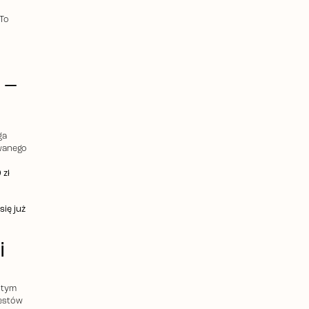
 To
 –
ga
owanego
 zł
się już
i
 tym
testów