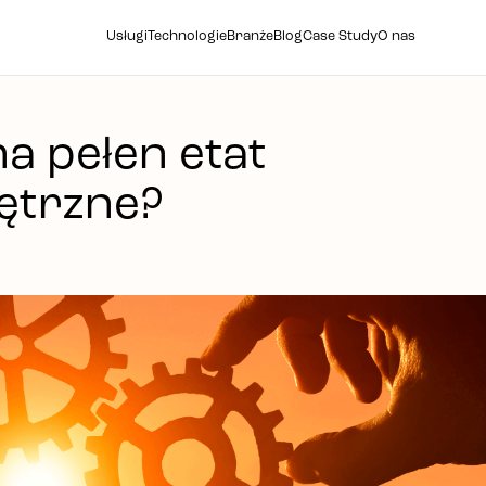
Usługi
Technologie
Branże
Blog
Case Study
O nas
a pełen etat
nętrzne?