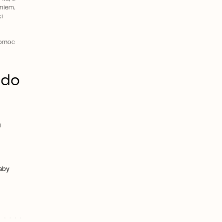
niem.
i
pomoc
 do
i
 aby