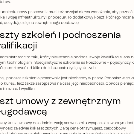
datów.
rudnieniu nowy pracownik musi też przejść okres wdrożenia, aby poznać
ikę Twojej infrastruktury i procedur. To dodatkowy koszt, którego można
ć, decydując się na zewnętrznego dostawcę.
szty szkoleń i podnoszenia
lifikacji
administrator to taki, który nieustannie podnosi swoje kwalifikacje, aby 
ymi technologiami. Specjalistyczne szkolenia są kosztowne – pojedynczy 
 Cię kosztować od kilku do kilkunastu tysięcy złotych.
cej, podczas szkolenia pracownik jest nieobecny w pracy. Ponosisz więc k
lko kursu, lecz także zastępstwa na czas jego nieobecności. Oprócz pienięd
 to czasu i wysiłku.
szt umowy z zewnętrznym
ługodawcą
czny koszt umowy na administrację serwerami u wyspecjalizowanego dos
ynosić zaledwie kilkaset złotych. Za tę cenę otrzymujesz: całodobowy
ring, bieżące administrowanie, utrzymanie bezpieczeństwa, aktualizacje i