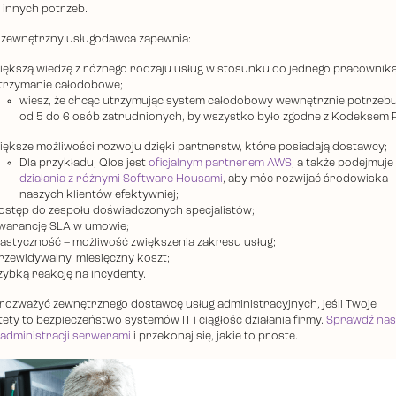
i innych potrzeb.
i zewnętrzny usługodawca zapewnia:
iększą wiedzę z różnego rodzaju usług w stosunku do jednego pracownika
trzymanie całodobowe;
wiesz, że chcąc utrzymując system całodobowy wewnętrznie potrzebu
od 5 do 6 osób zatrudnionych, by wszystko było zgodne z Kodeksem 
iększe możliwości rozwoju dzięki partnerstw, które posiadają dostawcy;
Dla przykładu, Qlos jest
oficjalnym partnerem AWS
, a także podejmuje
działania z różnymi Software Housami
, aby móc rozwijać środowiska
naszych klientów efektywniej;
ostęp do zespołu doświadczonych specjalistów;
warancję SLA w umowie;
lastyczność – możliwość zwiększenia zakresu usług;
rzewidywalny, miesięczny koszt;
zybką reakcję na incydenty.
rozważyć zewnętrznego dostawcę usług administracyjnych, jeśli Twoje
tety to bezpieczeństwo systemów IT i ciągłość działania firmy.
Sprawdź nas
 administracji serwerami
i przekonaj się, jakie to proste.