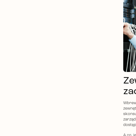
Ze
za
Wbrew 
zewnęt
skonsu
zarząd
dostęp
A co, 