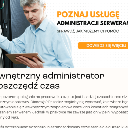
wnętrzny administrator –
oszczędź czas
pozorom poleganie na pracowniku często jest bardziej czasochłonne niż
rznym dostawcy. Dlaczego? Przecież mogłoby się wydawać, że szybsze będ
ltowanie się z wewnętrznym zespołem we wszelkich kwestiach związanych
zaniem serwerem. Jednak w praktyce nie zawsze jest on w pełni wyposażo
ny od ręki.
jeśli potrzebujesz złożonego, niestandardowego rozwiązania dla dużego klie