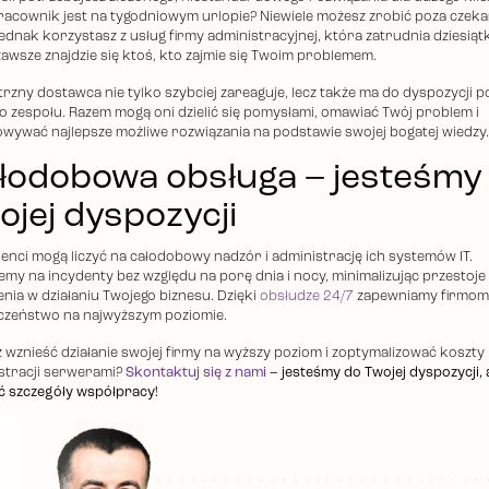
racownik jest na tygodniowym urlopie? Niewiele możesz zrobić poza czeka
jednak korzystasz z usług firmy administracyjnej, która zatrudnia dziesiątk
zawsze znajdzie się ktoś, kto zajmie się Twoim problemem.
rzny dostawca nie tylko szybciej zareaguje, lecz także ma do dyspozycji 
o zespołu. Razem mogą oni dzielić się pomysłami, omawiać Twój problem i
wywać najlepsze możliwe rozwiązania na podstawie swojej bogatej wiedzy.
łodobowa obsługa – jesteśmy
ojej dyspozycji
lienci mogą liczyć na całodobowy nadzór i administrację ich systemów IT.
emy na incydenty bez względu na porę dnia i nocy, minimalizując przestoje 
enia w działaniu Twojego biznesu. Dzięki
obsłudze 24/7
zapewniamy firmom
czeństwo na najwyższym poziomie.
 wznieść działanie swojej firmy na wyższy poziom i zoptymalizować koszty
stracji serwerami?
Skontaktuj się z nami
– jesteśmy do Twojej dyspozycji,
 szczegóły współpracy!