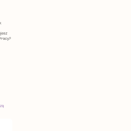
;
jesz
Pracy?
zą