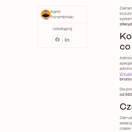
Zastan
Kamil
kluczo
Porembiński
system
zdecyd
Udostępnij
Ko
co
Admini
specja
admini
Wynag
brutto
Dla po
od 550 
Cz
Zatrud
selekc
czasie