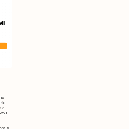
 na
zie
 z
ny i
nta, a