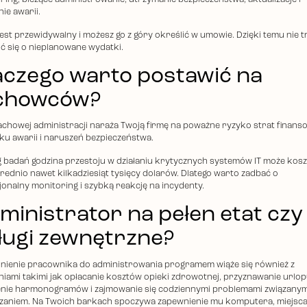
ie awarii.
jest przewidywalny i możesz go z góry określić w umowie. Dzięki temu nie 
ć się o nieplanowane wydatki.
aczego warto postawić na
chowców?
achowej administracji naraża Twoją firmę na poważne ryzyko strat finan
ku awarii i naruszeń bezpieczeństwa.
 badań godzina przestoju w działaniu krytycznych systemów IT może kos
średnio nawet kilkadziesiąt tysięcy dolarów. Dlatego warto zadbać o
jonalny monitoring i szybką reakcję na incydenty.
ministrator na pełen etat czy
ługi zewnętrzne?
nienie pracownika do administrowania programem wiąże się również z
iami takimi jak opłacanie kosztów opieki zdrowotnej, przyznawanie urlop
nie harmonogramów i zajmowanie się codziennymi problemami związanym
zaniem. Na Twoich barkach spoczywa zapewnienie mu komputera, miejsca