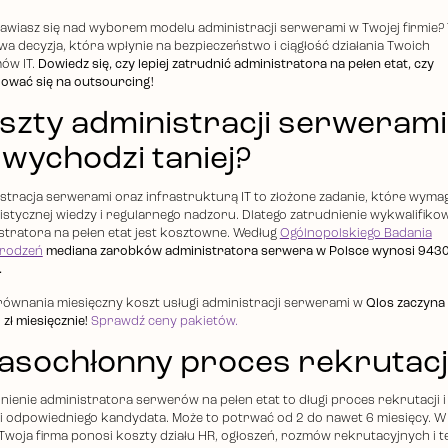
awiasz się nad wyborem modelu administracji serwerami w Twojej firmie?
wa decyzja, która wpłynie na bezpieczeństwo i ciągłość działania Twoich
ów IT.
Dowiedz się, czy lepiej zatrudnić administratora na pełen etat, czy
ować się na outsourcing!
szty administracji serwerami
 wychodzi taniej?
stracja serwerami oraz infrastrukturą IT to złożone zadanie, które wyma
listycznej wiedzy i regularnego nadzoru. Dlatego zatrudnienie wykwalifik
stratora na pełen etat jest kosztowne. Według
Ogólnopolskiego Badania
rodzeń
mediana zarobków administratora serwera w Polsce wynosi 9430
.
równania miesięczny koszt usługi administracji serwerami w
Qlos zaczyna 
zł miesięcznie!
Sprawdź ceny pakietów.
asochłonny proces rekrutacj
nienie administratora serwerów na pełen etat to długi proces rekrutacji i
ji odpowiedniego kandydata. Może to potrwać od 2 do nawet 6 miesięcy. W
 Twoja firma ponosi koszty działu HR, ogłoszeń, rozmów rekrutacyjnych i 