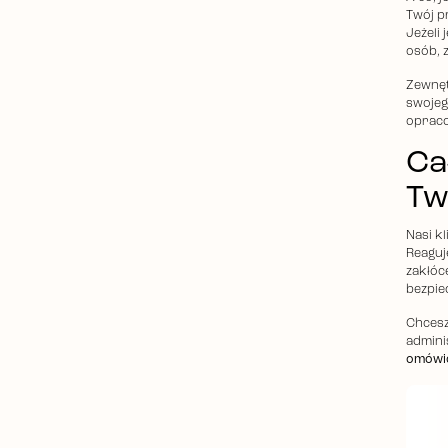
Twój p
Jeżeli 
osób, 
Zewnęt
swojeg
opraco
Ca
Tw
Nasi k
Reaguj
zakłóc
bezpie
Chcesz
admini
omówić