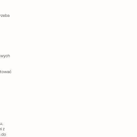
trzeba
sowych
ztować
u,
i z
 do