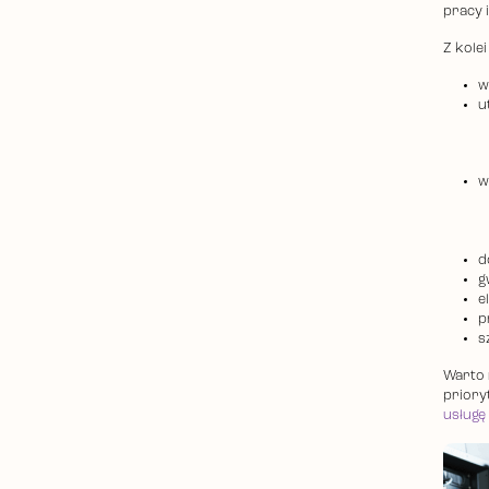
pracy 
Z kole
w
u
w
d
g
e
p
s
Warto 
priory
usługę