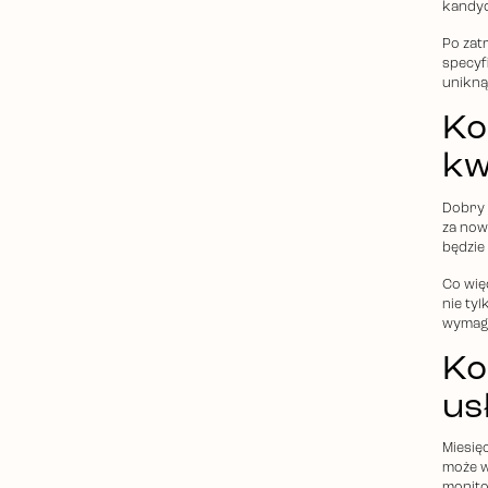
kandy
Po zat
specyf
unikną
Ko
kwa
Dobry 
za now
będzie
Co wię
nie ty
wymaga
Ko
us
Miesię
może w
monito