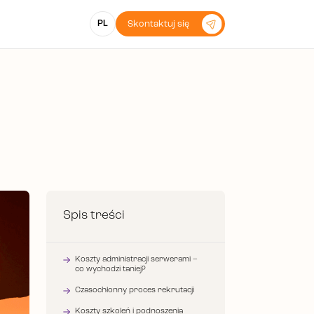
PL
Skontaktuj się
Spis treści
Koszty administracji serwerami –
co wychodzi taniej?
Czasochłonny proces rekrutacji
Koszty szkoleń i podnoszenia