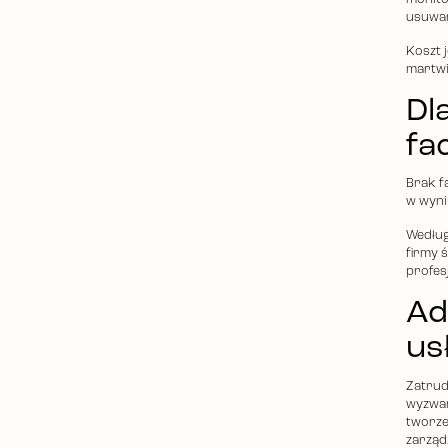
usuwan
Koszt 
martwi
Dl
fa
Brak f
w wyni
Według
firmy 
profes
Ad
us
Zatrud
wyzwan
tworze
zarząd