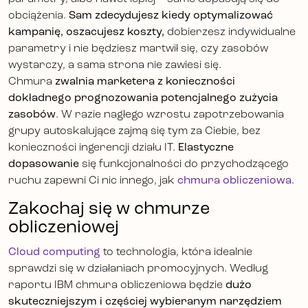
obciążenia.
Sam zdecydujesz kiedy optymalizować
kampanię, oszacujesz koszty,
dobierzesz indywidualne
parametry i nie będziesz martwił się, czy zasobów
wystarczy, a sama strona nie zawiesi się.
Chmura
zwalnia marketera z konieczności
dokładnego prognozowania potencjalnego zużycia
zasobów
. W razie nagłego wzrostu zapotrzebowania
grupy autoskalujące zajmą się tym za Ciebie, bez
konieczności ingerencji działu IT.
Elastyczne
dopasowanie
się funkcjonalności do przychodzącego
ruchu zapewni Ci nic innego, jak
chmura obliczeniowa.
Zakochaj się w chmurze
obliczeniowej
Cloud computing
to technologia, która idealnie
sprawdzi się w działaniach promocyjnych. Według
raportu IBM chmura obliczeniowa będzie
dużo
skuteczniejszym i częściej wybieranym narzędziem