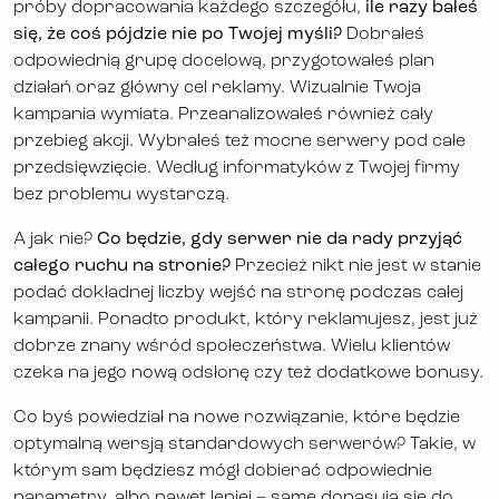
próby dopracowania każdego szczegółu,
ile razy bałeś
się, że coś pójdzie nie po Twojej myśli?
Dobrałeś
odpowiednią grupę docelową, przygotowałeś plan
działań oraz główny cel reklamy. Wizualnie Twoja
kampania wymiata. Przeanalizowałeś również cały
przebieg akcji. Wybrałeś też mocne serwery pod całe
przedsięwzięcie. Według informatyków z Twojej firmy
bez problemu wystarczą.
A jak nie?
Co będzie, gdy serwer nie da rady przyjąć
całego ruchu na stronie?
Przecież nikt nie jest w stanie
podać dokładnej liczby wejść na stronę podczas całej
kampanii. Ponadto produkt, który reklamujesz, jest już
dobrze znany wśród społeczeństwa. Wielu klientów
czeka na jego nową odsłonę czy też dodatkowe bonusy.
Co byś powiedział na nowe rozwiązanie, które będzie
optymalną wersją standardowych serwerów? Takie, w
którym sam będziesz mógł dobierać odpowiednie
parametry, albo nawet lepiej – same dopasują się do