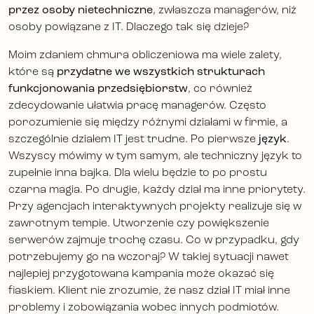
przez osoby nietechniczne
, zwłaszcza managerów, niż
osoby powiązane z IT. Dlaczego tak się dzieje?
Moim zdaniem chmura obliczeniowa ma wiele zalety,
które są
przydatne we wszystkich strukturach
funkcjonowania przedsiębiorstw
, co również
zdecydowanie ułatwia pracę managerów. Często
porozumienie się między różnymi działami w firmie, a
szczególnie działem IT jest trudne. Po pierwsze
język
.
Wszyscy mówimy w tym samym, ale techniczny język to
zupełnie inna bajka. Dla wielu będzie to po prostu
czarna magia. Po drugie, każdy dział ma inne priorytety.
Przy agencjach interaktywnych projekty realizuje się w
zawrotnym tempie. Utworzenie czy powiększenie
serwerów zajmuje trochę czasu. Co w przypadku, gdy
potrzebujemy go na wczoraj? W takiej sytuacji nawet
najlepiej przygotowana kampania może okazać się
fiaskiem. Klient nie zrozumie, że nasz dział IT miał inne
problemy i zobowiązania wobec innych podmiotów.