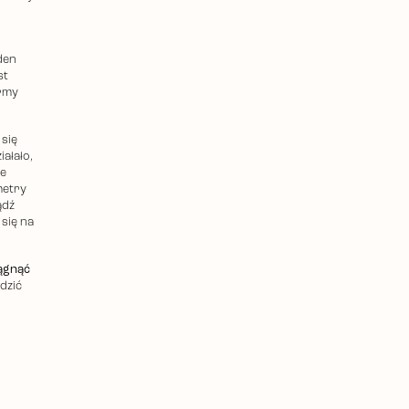
den
st
irmy
 się
ałało,
ne
metry
ądź
 się na
iągnąć
dzić