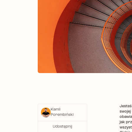
Jesteś
Kamil
swojej
Porembiński
obawia
jak pr
Udostępnij
wszystk