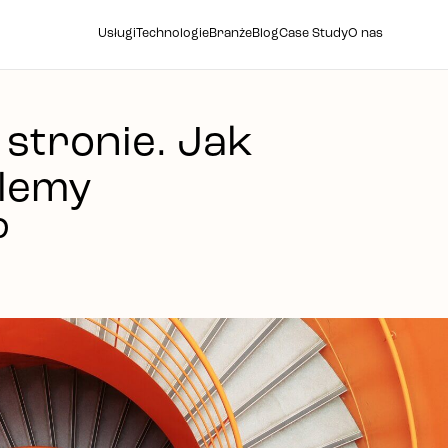
Usługi
Technologie
Branże
Blog
Case Study
O nas
 stronie. Jak
lemy
?