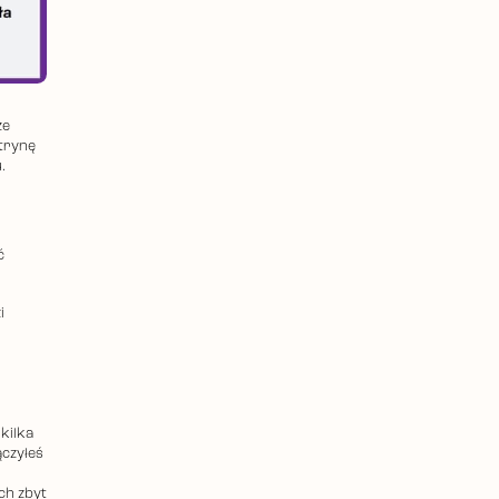
że
itrynę
.
ć
i
 kilka
czyłeś
ch zbyt