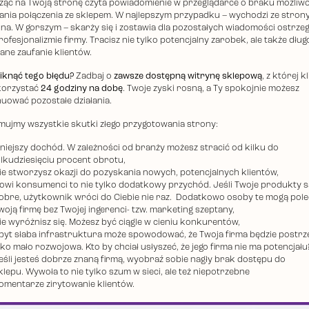
ąc na Twoją stronę czyta powiadomienie w przeglądarce o braku możliwo
ania połączenia ze sklepem. W najlepszym przypadku – wychodzi ze strony
na. W gorszym – skarży się i zostawia dla pozostałych wiadomości ostrze
rofesjonalizmie firmy. Tracisz nie tylko potencjalny zarobek, ale także dług
ne zaufanie klientów.
iknąć tego błędu?
Zadbaj o
zawsze dostępną witrynę sklepową
, z której k
orzystać
24 godziny na dobę
. Twoje zyski rosną, a Ty spokojnie możesz
uować pozostałe działania.
ujmy wszystkie skutki złego przygotowania strony:
niejszy dochód. W zależności od branży możesz stracić od kilku do
ilkudziesięciu procent obrotu,
ie stworzysz okazji do pozyskania nowych, potencjalnych klientów,
owi konsumenci to nie tylko dodatkowy przychód. Jeśli Twoje produkty s
obre, użytkownik wróci do Ciebie nie raz. Dodatkowo osoby te mogą pol
woją firmę bez Twojej ingerenci- tzw. marketing szeptany,
ie wyróżnisz się. Możesz być ciągle w cieniu konkurentów,
byt słaba infrastruktura może spowodować, że Twoja firma będzie postr
ako mało rozwojowa. Kto by chciał usłyszeć, że jego firma nie ma potencjału?
eśli jesteś dobrze znaną firmą, wyobraź sobie nagły brak dostępu do
klepu. Wywoła to nie tylko szum w sieci, ale też niepotrzebne
omentarze zirytowanie klientów.