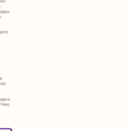
ści
,
gające
o
lienci
ą
ecać
zegana
 Nikt,