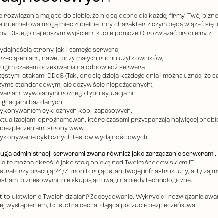
rozwiązania mają to do siebie, że nie są dobre dla każdej firmy. Twój biznes
a internetowa mogą mieć zupełnie inny charakter, z czym będą wiązać się 
by. Dlatego najlepszym wyjściem, które pomoże Ci rozwiązać problemy z:
ydajnością strony, jak i samego serwera,
rzeciążeniami, nawet przy małych ruchu użytkowników,
ługim czasem oczekiwania na odpowiedź serwera,
zęstymi atakami DDoS (Tak, one się dzieją każdego dnia i można uznać, że s
zymś standardowym, ale oczywiście niepożądanych),
wariami wywołanymi różnego typu sytuacjami,
igracjami baz danych,
ykonywaniem cyklicznych kopii zapasowych,
ktualizacjami oprogramowań, które czasami przysparzają najwięcej prob
abezpieczeniami strony www,
ykonywanie cyklicznych testów wydajnościowych
ługa administracji serwerami zwana również jako zarządzanie serwerami.
nia te można określić jako stałą opiekę nad Twoim środowiskiem IT.
stratorzy pracują 24/7, monitorując stan Twojej infrastruktury, a Ty zajm
estiami biznesowymi, nie skupiając uwagi na błędy technologiczne.
st to ułatwienie Twoich działań? Zdecydowanie. Wykrycie i rozwiązanie awar
jej wystąpieniem, to istotna cecha, dająca poczucie bezpieczeństwa.