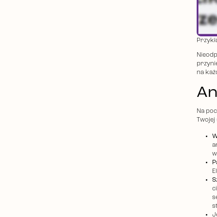
Przykł
Nieodp
przyni
na każ
An
Na poc
Twojej
W
a
w
P
E
S
c
s
s
J