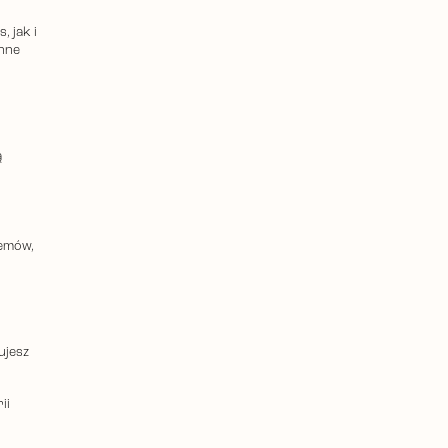
, jak i
inne
ą
lemów,
ujesz
ii