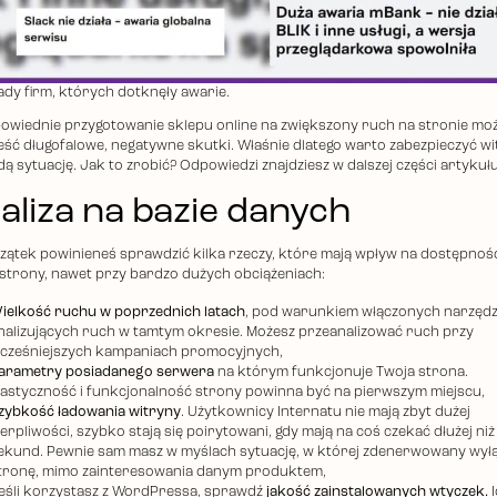
ady firm, których dotknęły awarie.
owiednie przygotowanie sklepu online na zwiększony ruch na stronie mo
eść długofalowe, negatywne skutki. Właśnie dlatego warto zabezpieczyć w
dą sytuację. Jak to zrobić? Odpowiedzi znajdziesz w dalszej części artykułu
aliza na bazie danych
zątek powinieneś sprawdzić kilka rzeczy, które mają wpływ na dostępnoś
 strony, nawet przy bardzo dużych obciążeniach:
ielkość ruchu w poprzednich latach
, pod warunkiem włączonych narzędz
nalizujących ruch w tamtym okresie. Możesz przeanalizować ruch przy
cześniejszych kampaniach promocyjnych,
arametry posiadanego serwera
na którym funkcjonuje Twoja strona.
lastyczność i funkcjonalność strony powinna być na pierwszym miejscu,
zybkość ładowania witryny
. Użytkownicy Internatu nie mają zbyt dużej
ierpliwości, szybko stają się poirytowani, gdy mają na coś czekać dłużej niż
ekund. Pewnie sam masz w myślach sytuację, w której zdenerwowany wyłą
tronę, mimo zainteresowania danym produktem,
eśli korzystasz z WordPressa, sprawdź
jakość zainstalowanych wtyczek.
I