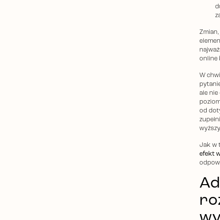
d
z
Zmian,
elemen
najważ
online
W chwi
pytani
ale ni
poziom
od dot
zupełni
wyższy
Jak w 
efekt w
odpowi
Ad
ro
wy