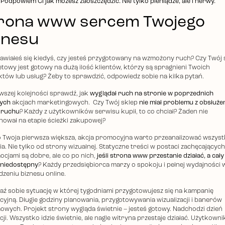
 Podpowiem Ci jak możesz zaoszczędzić. Nie tylko pieniądze, ale i nerwy.
rona www sercem Twojego
znesu
awiałeś się kiedyś, czy jesteś przygotowany na wzmożony ruch? Czy Twój 
etowy jest gotowy na dużą ilość klientów, którzy są spragnieni Twoich
tów lub usług? Żeby to sprawdzić, odpowiedz sobie na kilka pytań.
wszej kolejności sprawdź, jak
wyglądał ruch na stronie w poprzednich
ych
akcjach marketingowych. Czy Twój sklep
nie miał problemu z obsłuże
 ruchu
? Każdy z użytkowników serwisu kupił, to co chciał? Żaden nie
nował na etapie ścieżki zakupowej?
to Twoja pierwsza większa, akcja promocyjna warto przeanalizować wszyst
ia. Nie tylko od strony wizualnej. Statyczne treści w postaci zachęcających
ocjami są dobre, ale co po nich,
jeśli strona www przestanie działać, a cały
 niedostępny
? Każdy przedsiębiorca marzy o spokoju i pełnej wydajności 
zeniu biznesu online.
ź sobie sytuację w której tygodniami przygotowujesz się na kampanię
yjną. Długie godziny planowania, przygotowywania wizualizacji i banerów
owych. Projekt strony wygląda świetnie – jesteś gotowy. Nadchodzi dzień
i. Wszystko idzie świetnie, ale nagle witryna przestaje działać. Użytkowni