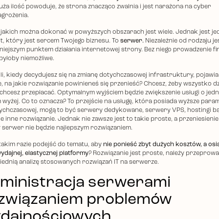
uża ilość powoduje, że strona znacząco zwalnia i jest narażona na cyber
agrożenia.
 jakich można dokonać w powyższych obszarach jest wiele. Jednak jest je
t, który jest sercem Twojego biznesu. To
serwer.
Niezależnie od rodzaju je
niejszym punktem działania internetowej strony. Bez niego prowadzenie f
 byłoby niemożliwe.
li, kiedy decydujesz się na zmianę dotychczasowej infrastruktury, pojawia
e, na jakie rozwiązanie powinieneś się przenieść? Chcesz, żeby wszystko dzi
e chcesz przepłacać. Optymalnym wyjściem będzie zwiększenie usługi o jed
 wyżej. Co to oznacza? To przejście na usługę, która posiada wyższe para
ychczasowej, mogą to być serwery dedykowane, serwery VPS, hostingi b
e inne rozwiązanie. Jednak nie zawsze jest to takie proste, a przeniesienie
 serwer nie będzie najlepszym rozwiązaniem.
takim razie podejść do tematu, aby
nie ponieść zbyt dużych kosztów, a os
ydajnej, elastycznej platformy
? Rozwiązanie jest proste, należy przeprowa
ednią analizę stosowanych rozwiązań IT na serwerze.
ministracja serwerami
związaniem problemów
dajnościowych