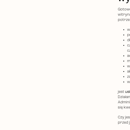
Gotowe 
witryn
potrze
w
p
d
c
c
a
m
w
a
z
w
jest
us
Działa
Admini
się kw
Czy je
przed 