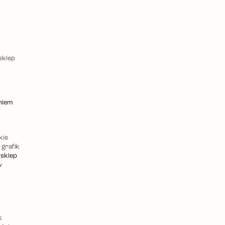
sklep
niem
kie
 grafik
 sklep
w
k