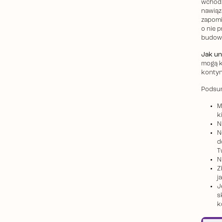
wchodz
nawiąz
zapomi
o nie p
budowa
Jak un
mogą k
kontyn
Podsum
M
k
N
N
d
T
N
Z
j
J
s
k