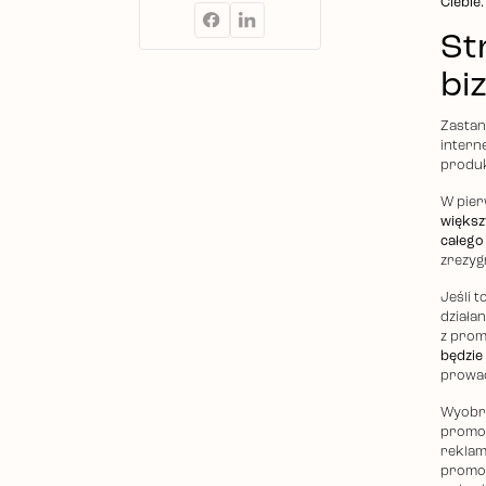
Ciebie.
St
bi
Zastan
intern
produk
W pier
większ
całego
zrezyg
Jeśli 
działan
z prom
będzie
prowad
Wyobra
promoc
reklam
promocj