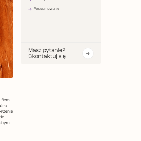
Podsumowanie
Masz pytanie?
Skontaktuj się
 firm.
tóre
orzenie
 do
łabym