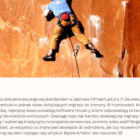
 obliczeniowa staje się standardem w zakresie infrastruktury IT dla wielu
ranicza to jednak obaw dotyczących migracji do chmury. W rozmowach, k
zę, najwięcej obaw posiadają Software House’y, które odpowiadają za tw
cji dla klientów końcowych. Dlaczego więc tak bardzo obawiają się migracji
 i wybierają tradycyjne rozwiązania serwerowe, pomimo wielu wad? Mog
zieć, że wszystko co znane jest łatwiejsze do wdrożenia, ale czy na pewno?
aj się sam, czytając cały artykuł. Będzie krótko, ale rzeczowo 🙂