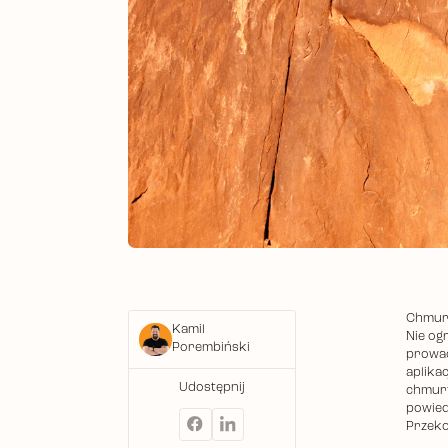
Chmura
Kamil
Nie og
Porembiński
prowad
aplika
Udostępnij
chmury
powied
Przekon