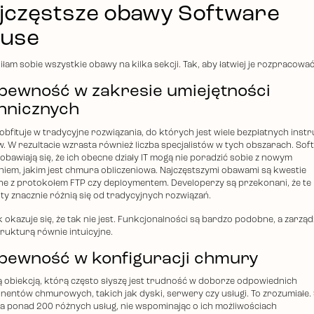
jczęstsze obawy Software
use
iłam sobie wszystkie obawy na kilka sekcji. Tak, aby łatwiej je rozpracować
pewność w zakresie umiejętności
hnicznych
bfituje w tradycyjne rozwiązania, do których jest wiele bezpłatnych instru
. W rezultacie wzrasta również liczba specjalistów w tych obszarach. Sof
obawiają się, że ich obecne działy IT mogą nie poradzić sobie z nowym
iem, jakim jest chmura obliczeniowa. Najczęstszymi obawami są kwestie
ne z protokołem FTP czy deploymentem. Developerzy są przekonani, że te
ty znacznie różnią się od tradycyjnych rozwiązań.
 okazuje się, że tak nie jest. Funkcjonalności są bardzo podobne, a zarząd
trukturą równie intuicyjne.
pewność w konfiguracji chmury
ą obiekcją, którą często słyszę jest trudność w doborze odpowiednich
entów chmurowych, takich jak dyski, serwery czy usługi. To zrozumiałe.
 ponad 200 różnych usług, nie wspominając o ich możliwościach