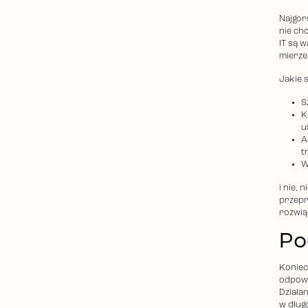
Najgor
nie ch
IT są w
mierze
Jakie 
S
K
u
A
t
W
i nie,
przepr
rozwią
Po
Koniec
odpowi
Działa
w dług