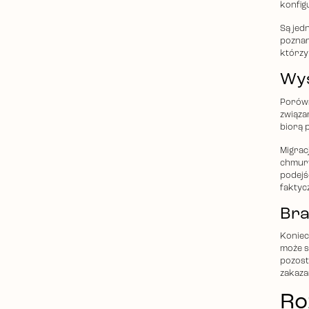
konfig
Są jed
poznan
którzy
Wys
Porówn
związa
biorą p
Migrac
chmury
podejś
faktyc
Bra
Koniec
może s
pozosta
zakaza
Ro