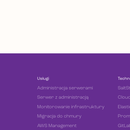
Usługi
Techn
Administracja serwerami
SaltS
Serwer z administracją
Cloud
Monitorowanie infrastruktury
Elast
Migracja do chmury
Prom
AWS Management
GitLa