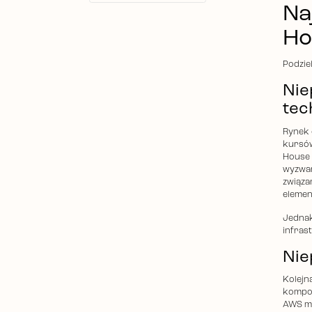
Na
Ho
Podziel
Nie
tec
Rynek o
kursów
House 
wyzwan
związa
elemen
Jednak
infras
Nie
Kolejn
kompon
AWS ma