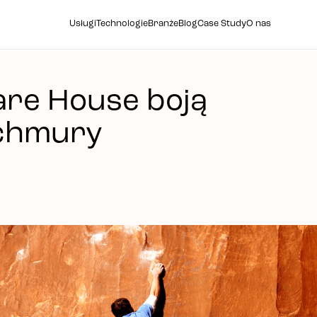
Usługi
Technologie
Branże
Blog
Case Study
O nas
are House boją
 chmury