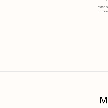
Masz p
chmury
M