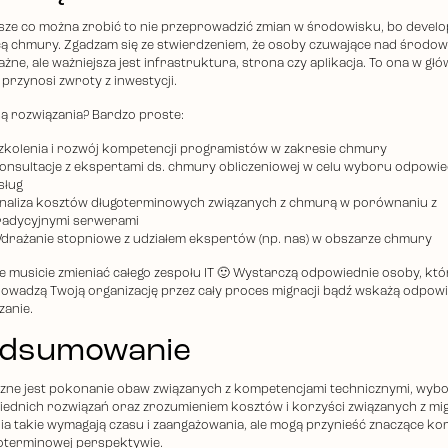
sze co można zrobić to nie przeprowadzić zmian w środowisku, bo devel
cą chmury. Zgadzam się ze stwierdzeniem, że osoby czuwające nad środo
ażne, ale ważniejsza jest infrastruktura, strona czy aplikacja. To ona w głó
 przynosi zwroty z inwestycji.
są rozwiązania? Bardzo proste:
zkolenia i rozwój kompetencji programistów w zakresie chmury
onsultacje z ekspertami ds. chmury obliczeniowej w celu wyboru odpowi
sług
naliza kosztów długoterminowych związanych z chmurą w porównaniu z
radycyjnymi serwerami
drażanie stopniowe z udziałem ekspertów (np. nas) w obszarze chmury
 nie musicie zmieniać całego zespołu IT 🙂 Wystarczą odpowiednie osoby, któ
owadzą Twoją organizację przez cały proces migracji bądź wskażą odpow
zanie.
dsumowanie
zne jest pokonanie obaw związanych z kompetencjami technicznymi, wyb
ednich rozwiązań oraz zrozumieniem kosztów i korzyści związanych z mig
nia takie wymagają czasu i zaangażowania, ale mogą przynieść znaczące ko
oterminowej perspektywie.