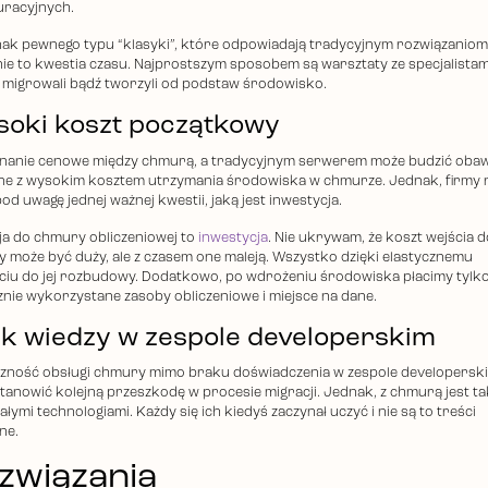
uracyjnych.
nak pewnego typu “klasyki”, które odpowiadają tradycyjnym rozwiązaniom.
ie to kwestia czasu. Najprostszym sposobem są warsztaty ze specjalistam
 migrowali bądź tworzyli od podstaw środowisko.
oki koszt początkowy
anie cenowe między chmurą, a tradycyjnym serwerem może budzić oba
ne z wysokim kosztem utrzymania środowiska w chmurze. Jednak, firmy 
od uwagę jednej ważnej kwestii, jaką jest inwestycja.
ja do chmury obliczeniowej to
inwestycja
. Nie ukrywam, że koszt wejścia d
 może być duży, ale z czasem one maleją. Wszystko dzięki elastycznemu
ciu do jej rozbudowy. Dodatkowo, po wdrożeniu środowiska płacimy tylko
znie wykorzystane zasoby obliczeniowe i miejsce na dane.
k wiedzy w zespole developerskim
zność obsługi chmury mimo braku doświadczenia w zespole developersk
tanowić kolejną przeszkodę w procesie migracji. Jednak, z chmurą jest tak
łymi technologiami. Każdy się ich kiedyś zaczynał uczyć i nie są to treści
ne.
związania