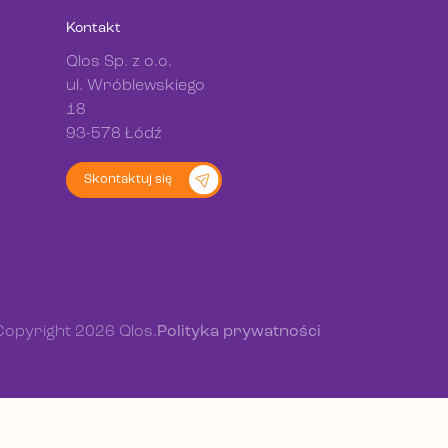
Kontakt
Qlos Sp. z o.o.
ul. Wróblewskiego
18
93-578 Łódź
Skontaktuj się
Copyright 2026 Qlos.
Polityka prywatności