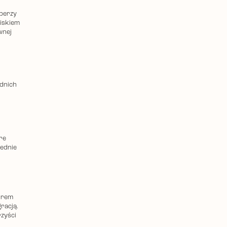
operzy
wiskiem
wnej
ednich
re
iednie
orem
racją.
rzyści