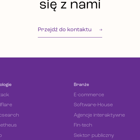
się z nami
Przejdź do kontaktu
ologie
Branże
tack
E-commerce
flare
Software-House
icsearch
Agencje interaktywne
etheus
Fin-tech
b
Sektor publiczny