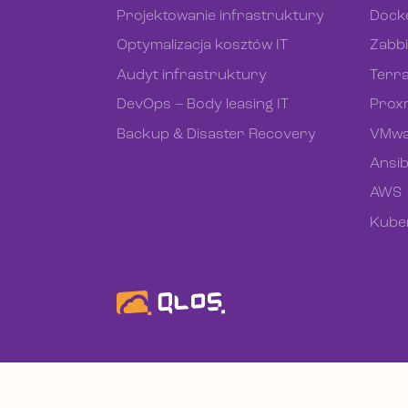
Projektowanie infrastruktury
Dock
Optymalizacja kosztów IT
Zabb
Audyt infrastruktury
Terr
DevOps – Body leasing IT
Prox
Backup & Disaster Recovery
VMwa
Ansib
AWS
Kube