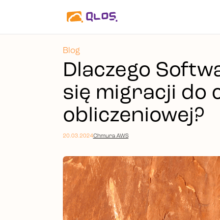
Blog
Dlaczego Softw
się migracji do
obliczeniowej?
20.03.2024
Chmura AWS