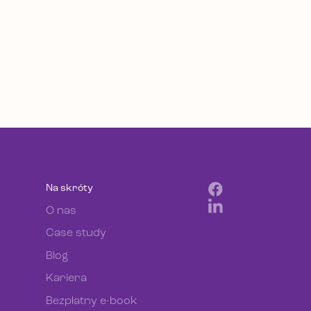
Na skróty
O nas
Case study
Blog
Kariera
Bezpłatny e-book