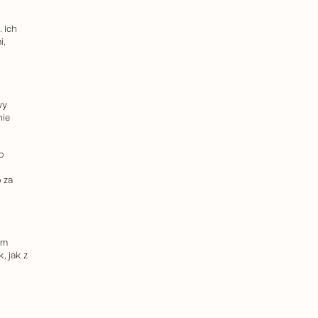
 Ich
i,
wy
nie
o
 za
im
, jak z