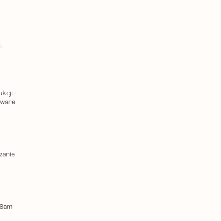
.
kcji i
tware
zanie
 Sam