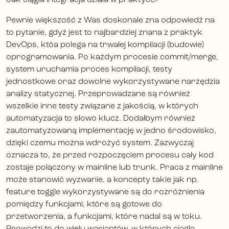
Jak ciągła integracja działa w praktyce?
Pewnie większość z Was doskonale zna odpowiedź na
to pytanie, gdyż jest to najbardziej znana z praktyk
DevOps, któa polega na trwałej kompilacji (budowie)
oprogramowania. Po każdym procesie commit/merge,
system uruchamia proces kompilacji, testy
jednostkowe oraz dowolne wykorzystywane narzędzia
analizy statycznej. Przeprowadzane są również
wszelkie inne testy związane z jakością, w których
automatyzacja to słowo klucz. Dodałbym również
zautomatyzowaną implementację w jedno środowisko,
dzięki czemu można wdrożyć system. Zazwyczaj
oznacza to, że przed rozpoczęciem procesu cały kod
zostaje połączony w mainline lub trunk. Praca z mainline
może stanowić wyzwanie, a koncepty takie jak np.
feature toggle wykorzystywane są do rozróżnienia
pomiędzy funkcjami, które są gotowe do
przetworzenia, a funkcjami, które nadal są w toku.